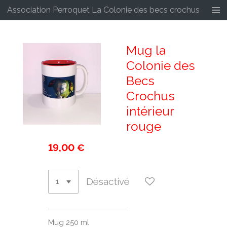
Association Perroquet La Colonie des becs crochus
Passer
au
contenu
principal
Mug la
Colonie des
Becs
Crochus
intérieur
rouge
19,00 €
Désactivé
Mug 250 ml