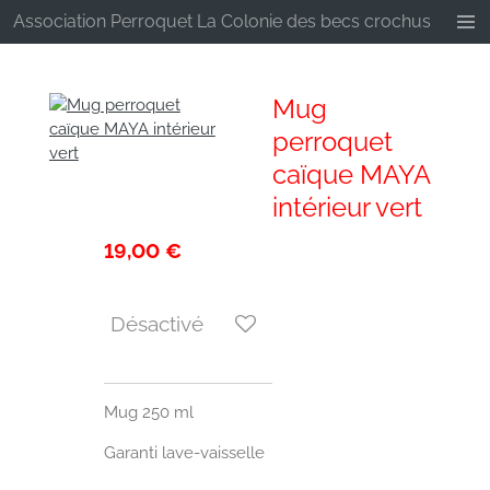
Association Perroquet La Colonie des becs crochus
Passer
au
contenu
principal
Mug
perroquet
caïque MAYA
intérieur vert
19,00 €
Désactivé
Mug 250 ml
Garanti lave-vaisselle